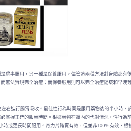
種是房事服用，另一種是保養服用。儘管這兩種方法對身體都有
，而無法實現完全治癒；而保養服用則可以完全治癒陽痿和早洩
鐘左右進行腸胃吸收。最佳性行為時間是服用藥物後的半小時，
必掌握正確的服藥時間。根據藥物在體內的代謝情況，性行為前
小時或更長時間服用。奇力片確實有效，但並非100％有效，根