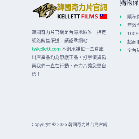
購物保
隱私
無效
韓國奇力片官網是台灣地區唯一指定
100
網路銷售渠道，請認準網站
超商
twkellett.com
本網承諾每一盒倉庫
全台
出庫產品均為原廠正品，打擊假貨偽
藥我們一直在行動，奇力片讓您更自
信！
Copyright © 2026 韓國奇力片台灣官網