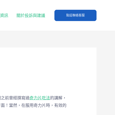
T資訊
關於投訴與建議
點這聯絡客服
們之前曾經撰寫過
奇力片
吃法
的講解，
方面！當然，在服用奇力片時，有效的