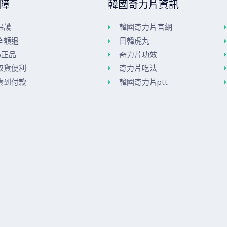
障
韓國奇力片資訊
保護
韓國奇力片官網
全額退
日韓虎丸
%正品
奇力片功效
取貨便利
奇力片吃法
貨到付款
韓國奇力片ptt