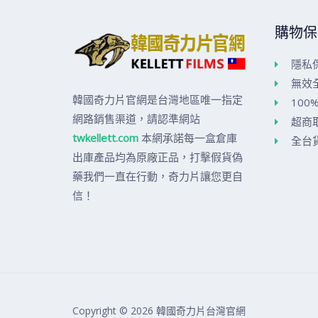
購物保
隱私
無效
韓國奇力片官網是台灣地區唯一指定
100
網路銷售渠道，請認準網站
超商
twkellett.com
本網承諾每一盒倉庫
全台
出庫產品均為原廠正品，打擊假貨偽
藥我們一直在行動，奇力片讓您更自
信！
Copyright © 2026 韓國奇力片台灣官網