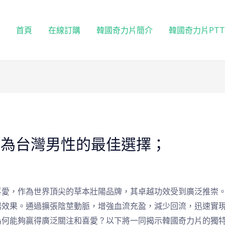
首頁
在線訂購
韓國奇力片簡介
韓國奇力片PT
成為台灣男性的最佳選擇；
喜愛，作為世界頂尖的草本壯陽品牌，其卓越功效受到廣泛推崇
陽效果。通過擴張陰莖動脈，增強血流充盈，減少回流，迅速實
為何能夠贏得廣泛關注和喜愛？以下將一同揭示韓國奇力片的獨