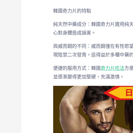
韓國奇力片的特點
純天然中藥成分：韓國奇力片選用純
心對身體造成損害。
與威而鋼的不同：威而鋼僅在有性慾
現陰莖二次發育。這得益於多種中藥
便捷的服用方式：韓國
奇力片
吃法
方
並逐漸變得更加堅硬，充滿激情。