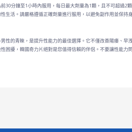
前30分鐘至1小時內服用，每日最大劑量為1顆，且不可超過2
的性生活。請嚴格遵循正確劑量進行服用，以避免副作用並保持
多男性的青睞，是提升性能力的最佳選擇。它不僅改善陽痿、早
決性困擾，韓國奇力片絕對是您值得信賴的伴侶。不要讓性能力