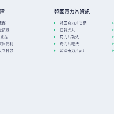
障
韓國奇力片資訊
保護
韓國奇力片官網
全額退
日韓虎丸
%正品
奇力片功效
取貨便利
奇力片吃法
貨到付款
韓國奇力片ptt