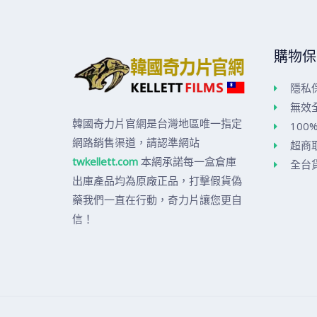
購物保
隱私
無效
韓國奇力片官網是台灣地區唯一指定
100
網路銷售渠道，請認準網站
超商
twkellett.com
本網承諾每一盒倉庫
全台
出庫產品均為原廠正品，打擊假貨偽
藥我們一直在行動，奇力片讓您更自
信！