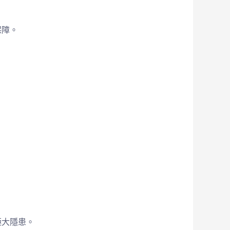
保障。
。
極大隱患。