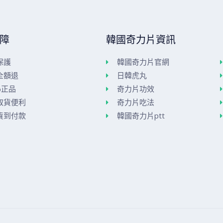
障
韓國奇力片資訊
保護
韓國奇力片官網
全額退
日韓虎丸
%正品
奇力片功效
取貨便利
奇力片吃法
貨到付款
韓國奇力片ptt