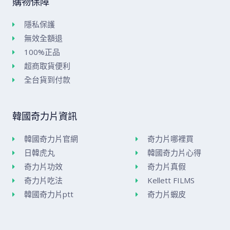
購物保障
隱私保護
無效全額退
100%正品
超商取貨便利
全台貨到付款
韓國奇力片資訊
韓國奇力片官網
奇力片哪裡買
日韓虎丸
韓國奇力片心得
奇力片功效
奇力片真假
奇力片吃法
Kellett FILMS
韓國奇力片ptt
奇力片蝦皮