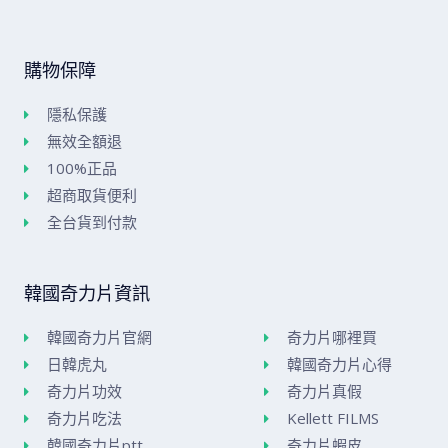
購物保障
隱私保護
無效全額退
100%正品
超商取貨便利
全台貨到付款
韓國奇力片資訊
韓國奇力片官網
奇力片哪裡買
日韓虎丸
韓國奇力片心得
奇力片功效
奇力片真假
奇力片吃法
Kellett FILMS
韓國奇力片ptt
奇力片蝦皮